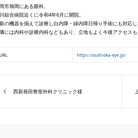
岡市旭岡にある眼科。
川綜合病院近くに令和4年6月に開院。
新の機器を揃えて診療し白内障・緑内障日帰り手術にも対応し
隣には内科や診療内科などもあり、立地もよく今後アクセスも
URL
https://asahioka-eye.jp/
西新発田整形外科クリニック様